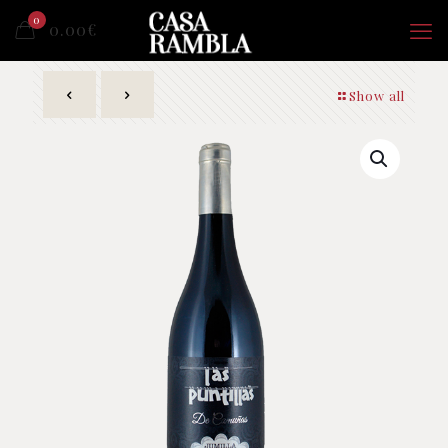
0
0.00
€
Show all