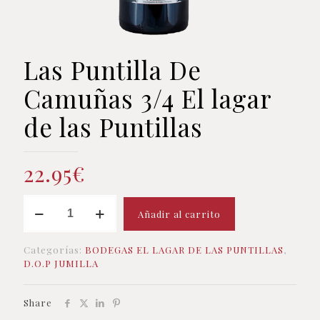
Las Puntilla De
Camuñas 3/4 El lagar
de las Puntillas
22.95
€
Las
Añadir al carrito
Puntilla
De
Camuñas
Categorías:
BODEGAS EL LAGAR DE LAS PUNTILLAS
,
3/4
D.O.P JUMILLA
El
lagar
de
Share
las